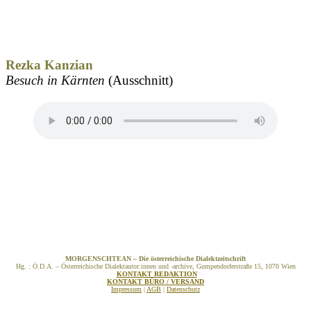
Rezka Kanzian
Besuch in Kärnten
(Ausschnitt)
MORGENSCHTEAN – Die österreichische Dialektzeitschrift
Hg. : Ö.D.A. – Österreichische Dialektautor:innen und -archive, Gumpendorferstraße 15, 1070 Wien
KONTAKT REDAKTION
KONTAKT BÜRO / VERSAND
Impressum
|
AGB
|
Datenschutz