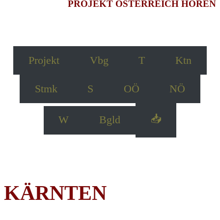
PROJEKT ÖSTERREICH HÖREN
Projekt
Vbg
T
Ktn
Stmk
S
OÖ
NÖ
📥
W
Bgld
KÄRNTEN