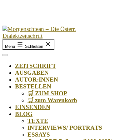
Zum
Inhalt
springen
Morgenschtean
Menü
Schließen
–
Die
Österr.
ZEITSCHRIFT
Dialektzeitschrift
AUSGABEN
AUTOR:INNEN
BESTELLEN
🛒 ZUM SHOP
🛒 zum Warenkorb
EINSENDEN
BLOG
TEXTE
INTERVIEWS/ PORTRÄTS
ESSAYS