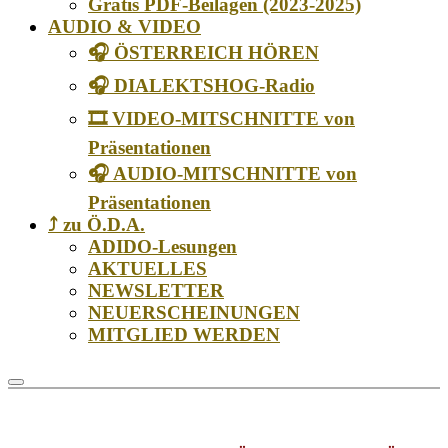
Gratis PDF-Beilagen (2023-2025)
AUDIO & VIDEO
🎧 ÖSTERREICH HÖREN
🎧 DIALEKTSHOG-Radio
🎞️ VIDEO-MITSCHNITTE von
Präsentationen
🎧 AUDIO-MITSCHNITTE von
Präsentationen
⤴️ zu Ö.D.A.
ADIDO-Lesungen
AKTUELLES
NEWSLETTER
NEUERSCHEINUNGEN
MITGLIED WERDEN