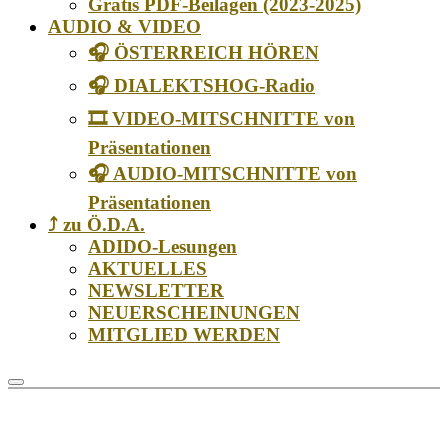
Gratis PDF-Beilagen (2023-2025)
AUDIO & VIDEO
🎧 ÖSTERREICH HÖREN
🎧 DIALEKTSHOG-Radio
🎞️ VIDEO-MITSCHNITTE von
Präsentationen
🎧 AUDIO-MITSCHNITTE von
Präsentationen
⤴️ zu Ö.D.A.
ADIDO-Lesungen
AKTUELLES
NEWSLETTER
NEUERSCHEINUNGEN
MITGLIED WERDEN