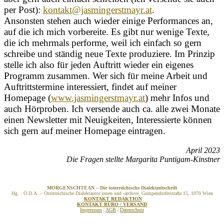
per Post):
kontakt@jasmingerstmayr.at
.
Ansonsten stehen auch wieder einige Performances an,
auf die ich mich vorbereite. Es gibt nur wenige Texte,
die ich mehrmals performe, weil ich einfach so gern
schreibe und ständig neue Texte produziere. Im Prinzip
stelle ich also für jeden Auftritt wieder ein eigenes
Programm zusammen. Wer sich für meine Arbeit und
Auftrittstermine interessiert, findet auf meiner
Homepage (
www.jasmingerstmayr.at
) mehr Infos und
auch Hörproben. Ich versende auch ca. alle zwei Monate
einen Newsletter mit Neuigkeiten, Interessierte können
sich gern auf meiner Homepage eintragen.
April 2023
Die Fragen stellte Margarita Puntigam-Kinstner
MORGENSCHTEAN – Die österreichische Dialektzeitschrift
Hg. : Ö.D.A. – Österreichische Dialektautor:innen und -archive, Gumpendorferstraße 15, 1070 Wien
KONTAKT REDAKTION
KONTAKT BÜRO / VERSAND
Impressum
|
AGB
|
Datenschutz