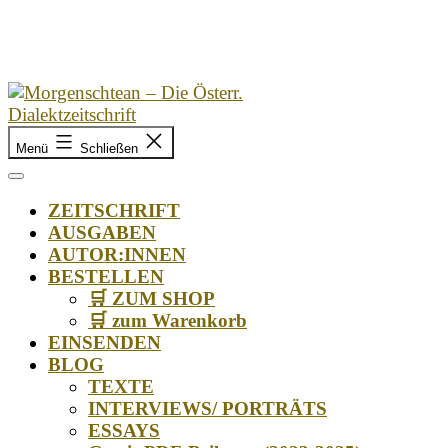
Zum
Inhalt
springen
Morgenschtean
Menü
Schließen
–
Die
Österr.
ZEITSCHRIFT
Dialektzeitschrift
AUSGABEN
AUTOR:INNEN
BESTELLEN
🛒 ZUM SHOP
🛒 zum Warenkorb
EINSENDEN
BLOG
TEXTE
INTERVIEWS/ PORTRÄTS
ESSAYS