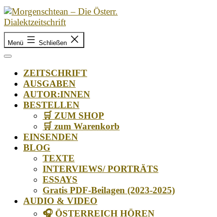
Zum
Inhalt
springen
Morgenschtean
–
Menü
Schließen
Die
Österr.
ZEITSCHRIFT
Dialektzeitschrift
AUSGABEN
AUTOR:INNEN
BESTELLEN
🛒 ZUM SHOP
🛒 zum Warenkorb
EINSENDEN
BLOG
TEXTE
INTERVIEWS/ PORTRÄTS
ESSAYS
Gratis PDF-Beilagen (2023-2025)
AUDIO & VIDEO
🎧 ÖSTERREICH HÖREN