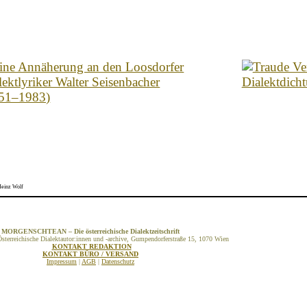
einz Wolf
MORGENSCHTEAN – Die österreichische Dialektzeitschrift
sterreichische Dialektautor:innen und -archive, Gumpendorferstraße 15, 1070 Wien
KONTAKT REDAKTION
KONTAKT BÜRO / VERSAND
Impressum
|
AGB
|
Datenschutz