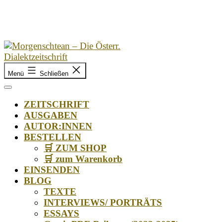
Zum
Inhalt
springen
Morgenschtean
Menü
Schließen
–
Die
Österr.
ZEITSCHRIFT
Dialektzeitschrift
AUSGABEN
AUTOR:INNEN
BESTELLEN
🛒 ZUM SHOP
🛒 zum Warenkorb
EINSENDEN
BLOG
TEXTE
INTERVIEWS/ PORTRÄTS
ESSAYS