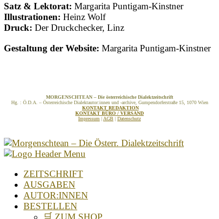
Satz & Lektorat:
Margarita Puntigam-Kinstner
Illustrationen:
Heinz Wolf
Druck:
Der Druckchecker, Linz
Gestaltung der Website:
Margarita Puntigam-Kinstner
MORGENSCHTEAN – Die österreichische Dialektzeitschrift
Hg. : Ö.D.A. – Österreichische Dialektautor:innen und -archive, Gumpendorferstraße 15, 1070 Wien
KONTAKT REDAKTION
KONTAKT BÜRO / VERSAND
Impressum
|
AGB
|
Datenschutz
ZEITSCHRIFT
AUSGABEN
AUTOR:INNEN
BESTELLEN
🛒 ZUM SHOP