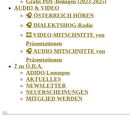
Gratis PDF-Beilagen (2023-2025)
AUDIO & VIDEO
🎧 ÖSTERREICH HÖREN
🎧 DIALEKTSHOG-Radio
🎞️ VIDEO-MITSCHNITTE von
Präsentationen
🎧 AUDIO-MITSCHNITTE von
Präsentationen
⤴️ zu Ö.D.A.
ADIDO-Lesungen
AKTUELLES
NEWSLETTER
NEUERSCHEINUNGEN
MITGLIED WERDEN