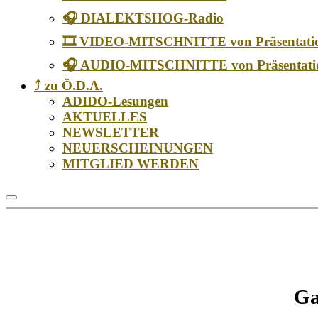
🎧 DIALEKTSHOG-Radio
🎞️ VIDEO-MITSCHNITTE von Präsentati
🎧 AUDIO-MITSCHNITTE von Präsentati
⤴️ zu Ö.D.A.
ADIDO-Lesungen
AKTUELLES
NEWSLETTER
NEUERSCHEINUNGEN
MITGLIED WERDEN
Ga