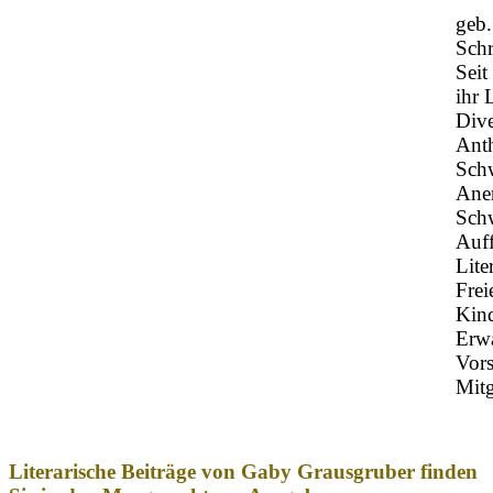
geb.
Schr
Seit
ihr
Dive
Anth
Schw
Aner
Sch
Auff
Lite
Frei
Kind
Erwa
Vors
Mitg
Literarische Beiträge von Gaby Grausgruber finden