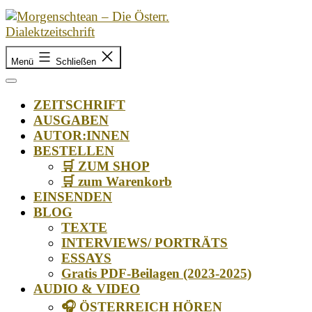
Zum
Inhalt
springen
Morgenschtean
–
Menü
Schließen
Die
Österr.
ZEITSCHRIFT
Dialektzeitschrift
AUSGABEN
AUTOR:INNEN
BESTELLEN
🛒 ZUM SHOP
🛒 zum Warenkorb
EINSENDEN
BLOG
TEXTE
INTERVIEWS/ PORTRÄTS
ESSAYS
Gratis PDF-Beilagen (2023-2025)
AUDIO & VIDEO
🎧 ÖSTERREICH HÖREN