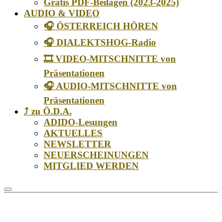
Gratis PDF-Beilagen (2023-2025)
AUDIO & VIDEO
🎧 ÖSTERREICH HÖREN
🎧 DIALEKTSHOG-Radio
🎞️ VIDEO-MITSCHNITTE von
Präsentationen
🎧 AUDIO-MITSCHNITTE von
Präsentationen
⤴️ zu Ö.D.A.
ADIDO-Lesungen
AKTUELLES
NEWSLETTER
NEUERSCHEINUNGEN
MITGLIED WERDEN