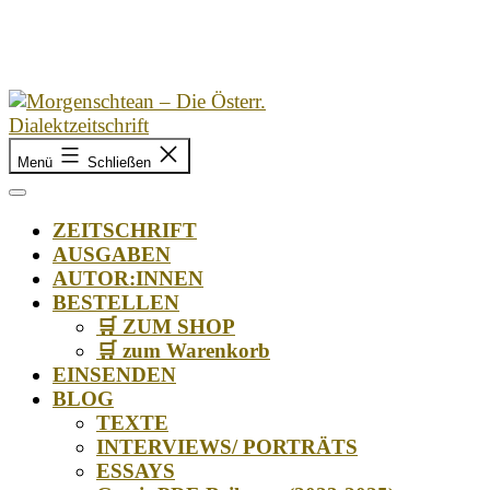
Zum
Inhalt
springen
Morgenschtean
Menü
Schließen
–
Die
Österr.
ZEITSCHRIFT
Dialektzeitschrift
AUSGABEN
AUTOR:INNEN
BESTELLEN
🛒 ZUM SHOP
🛒 zum Warenkorb
EINSENDEN
BLOG
TEXTE
INTERVIEWS/ PORTRÄTS
ESSAYS