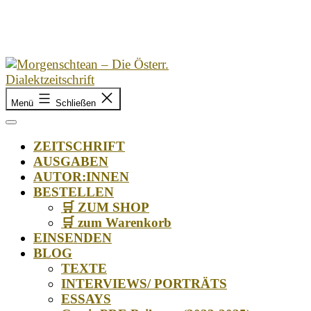
Zum
Inhalt
springen
Morgenschtean
Menü
Schließen
–
Die
Österr.
ZEITSCHRIFT
Dialektzeitschrift
AUSGABEN
AUTOR:INNEN
BESTELLEN
🛒 ZUM SHOP
🛒 zum Warenkorb
EINSENDEN
BLOG
TEXTE
INTERVIEWS/ PORTRÄTS
ESSAYS