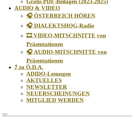
Gratis PDF-Beilagen (2023-2025)
AUDIO & VIDEO
🎧 ÖSTERREICH HÖREN
🎧 DIALEKTSHOG-Radio
🎞️ VIDEO-MITSCHNITTE von
Präsentationen
🎧 AUDIO-MITSCHNITTE von
Präsentationen
⤴️ zu Ö.D.A.
ADIDO-Lesungen
AKTUELLES
NEWSLETTER
NEUERSCHEINUNGEN
MITGLIED WERDEN