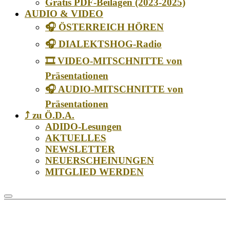
Gratis PDF-Beilagen (2023-2025)
AUDIO & VIDEO
🎧 ÖSTERREICH HÖREN
🎧 DIALEKTSHOG-Radio
🎞️ VIDEO-MITSCHNITTE von
Präsentationen
🎧 AUDIO-MITSCHNITTE von
Präsentationen
⤴️ zu Ö.D.A.
ADIDO-Lesungen
AKTUELLES
NEWSLETTER
NEUERSCHEINUNGEN
MITGLIED WERDEN