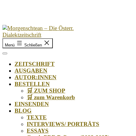
Zum
Inhalt
springen
Morgenschtean
Menü
Schließen
–
Die
Österr.
ZEITSCHRIFT
Dialektzeitschrift
AUSGABEN
AUTOR:INNEN
BESTELLEN
🛒 ZUM SHOP
🛒 zum Warenkorb
EINSENDEN
BLOG
TEXTE
INTERVIEWS/ PORTRÄTS
ESSAYS