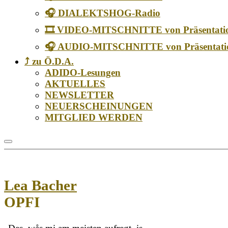
🎧 DIALEKTSHOG-Radio
🎞️ VIDEO-MITSCHNITTE von Präsentati
🎧 AUDIO-MITSCHNITTE von Präsentati
⤴️ zu Ö.D.A.
ADIDO-Lesungen
AKTUELLES
NEWSLETTER
NEUERSCHEINUNGEN
MITGLIED WERDEN
Lea Bacher
OPFI