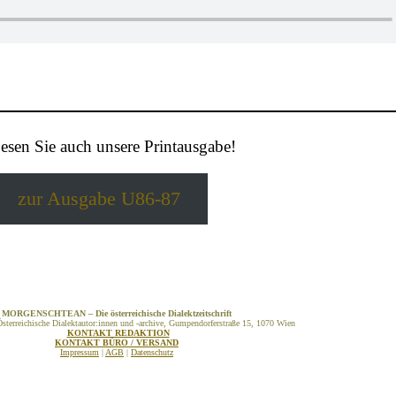
esen Sie auch unsere Printausgabe!
zur Ausgabe U86-87
MORGENSCHTEAN – Die österreichische Dialektzeitschrift
sterreichische Dialektautor:innen und -archive, Gumpendorferstraße 15, 1070 Wien
KONTAKT REDAKTION
KONTAKT BÜRO / VERSAND
Impressum
|
AGB
|
Datenschutz