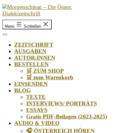
Zum
Inhalt
springen
Morgenschtean
–
Menü
Schließen
Die
Österr.
ZEITSCHRIFT
Dialektzeitschrift
AUSGABEN
AUTOR:INNEN
BESTELLEN
🛒 ZUM SHOP
🛒 zum Warenkorb
EINSENDEN
BLOG
TEXTE
INTERVIEWS/ PORTRÄTS
ESSAYS
Gratis PDF-Beilagen (2023-2025)
AUDIO & VIDEO
🎧 ÖSTERREICH HÖREN