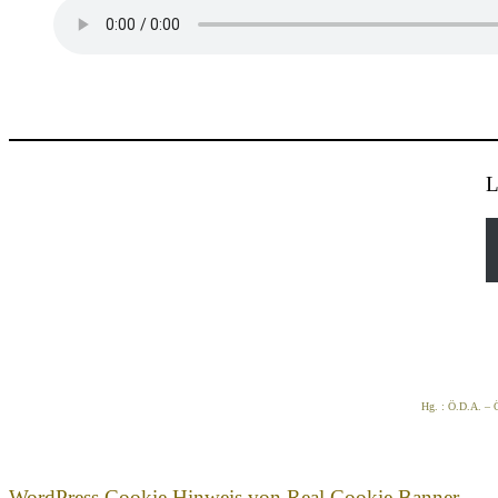
L
Hg. : Ö.D.A. – Ö
WordPress Cookie Hinweis von Real Cookie Banner