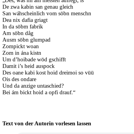
„Des, wås mi am meisten aufregt, is
De zwa kabin san genau gleich
San wáhscheinlich vom söbn menschn
Dea nix dafia griagt
In da söbm fabrik
Am söbn dåg
Ausm söbn glumpad
Zompickt woan
Zom in ána kistn
Um d’hoibade wöd gschifft
Damit i’s heid auspock
Des oane kabi kost hoid dreimoi so vüü
Ois des ondare
Und da anzige untaschied?
Bei ám bickt hoid a opfi drauf.“
Text von der Autorin vorlesen lassen