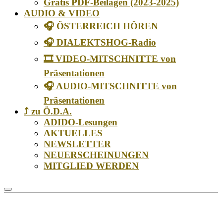
Gratis PDF-Beilagen (2023-2025)
AUDIO & VIDEO
🎧 ÖSTERREICH HÖREN
🎧 DIALEKTSHOG-Radio
🎞️ VIDEO-MITSCHNITTE von
Präsentationen
🎧 AUDIO-MITSCHNITTE von
Präsentationen
⤴️ zu Ö.D.A.
ADIDO-Lesungen
AKTUELLES
NEWSLETTER
NEUERSCHEINUNGEN
MITGLIED WERDEN