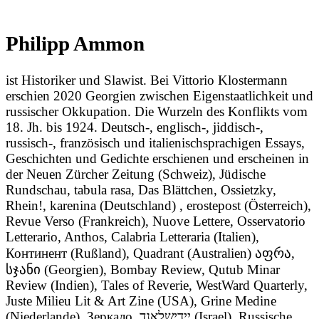
Philipp Ammon
ist Historiker und Slawist. Bei Vittorio Klostermann
erschien 2020 Georgien zwischen Eigenstaatlichkeit und
russischer Okkupation. Die Wurzeln des Konflikts vom
18. Jh. bis 1924. Deutsch-, englisch-, jiddisch-,
russisch-, französisch und italienischsprachigen Essays,
Geschichten und Gedichte erschienen und erscheinen in
der Neuen Zürcher Zeitung (Schweiz), Jüdische
Rundschau, tabula rasa, Das Blättchen, Ossietzky,
Rhein!, karenina (Deutschland) , erostepost (Österreich),
Revue Verso (Frankreich), Nuove Lettere, Osservatorio
Letterario, Anthos, Calabria Letteraria (Italien),
Континент (Rußland), Quadrant (Australien) აფრა,
სჯანი (Georgien), Bombay Review, Qutub Minar
Review (Indien), Tales of Reverie, WestWard Quarterly,
Juste Milieu Lit & Art Zine (USA), Grine Medine
(Niederlande), Зеркало, יידישלאנד (Israel). Russische