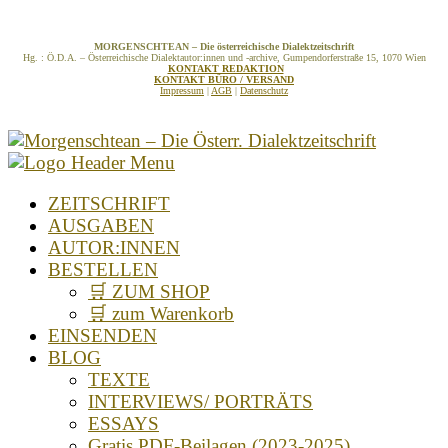
MORGENSCHTEAN – Die österreichische Dialektzeitschrift
Hg. : Ö.D.A. – Österreichische Dialektautor:innen und -archive, Gumpendorferstraße 15, 1070 Wien
KONTAKT REDAKTION
KONTAKT BÜRO / VERSAND
Impressum
|
AGB
|
Datenschutz
ZEITSCHRIFT
AUSGABEN
AUTOR:INNEN
BESTELLEN
🛒 ZUM SHOP
🛒 zum Warenkorb
EINSENDEN
BLOG
TEXTE
INTERVIEWS/ PORTRÄTS
ESSAYS
Gratis PDF-Beilagen (2023-2025)