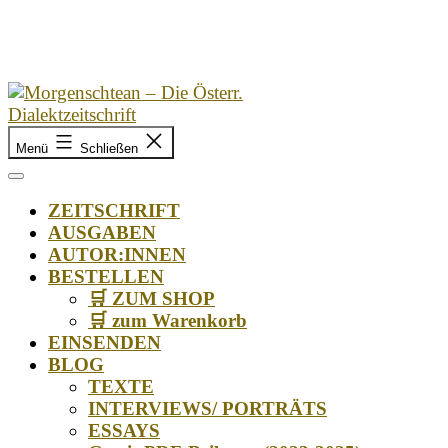
Zum
Inhalt
springen
Morgenschtean
Menü
Schließen
–
Die
Österr.
ZEITSCHRIFT
Dialektzeitschrift
AUSGABEN
AUTOR:INNEN
BESTELLEN
🛒 ZUM SHOP
🛒 zum Warenkorb
EINSENDEN
BLOG
TEXTE
INTERVIEWS/ PORTRÄTS
ESSAYS