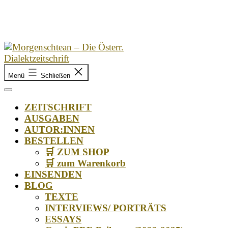
Zum
Inhalt
springen
Morgenschtean
Menü
Schließen
–
Die
Österr.
ZEITSCHRIFT
Dialektzeitschrift
AUSGABEN
AUTOR:INNEN
BESTELLEN
🛒 ZUM SHOP
🛒 zum Warenkorb
EINSENDEN
BLOG
TEXTE
INTERVIEWS/ PORTRÄTS
ESSAYS