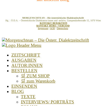
MORGENSCHTEAN – Die österreichische Dialektzeitschrift
Hg. : Ö.D.A. – Österreichische Dialektautor:innen und -archive, Gumpendorferstraße 15, 1070 Wien
KONTAKT REDAKTION
KONTAKT BÜRO / VERSAND
Impressum
|
AGB
|
Datenschutz
ZEITSCHRIFT
AUSGABEN
AUTOR:INNEN
BESTELLEN
🛒 ZUM SHOP
🛒 zum Warenkorb
EINSENDEN
BLOG
TEXTE
INTERVIEWS/ PORTRÄTS