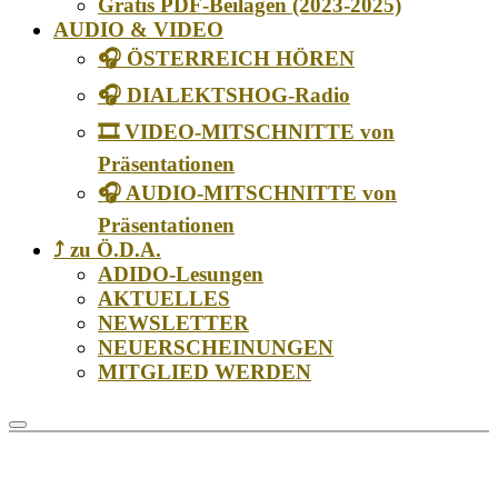
Gratis PDF-Beilagen (2023-2025)
AUDIO & VIDEO
🎧 ÖSTERREICH HÖREN
🎧 DIALEKTSHOG-Radio
🎞️ VIDEO-MITSCHNITTE von
Präsentationen
🎧 AUDIO-MITSCHNITTE von
Präsentationen
⤴️ zu Ö.D.A.
ADIDO-Lesungen
AKTUELLES
NEWSLETTER
NEUERSCHEINUNGEN
MITGLIED WERDEN