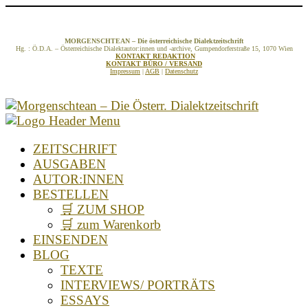
MORGENSCHTEAN – Die österreichische Dialektzeitschrift
Hg. : Ö.D.A. – Österreichische Dialektautor:innen und -archive, Gumpendorferstraße 15, 1070 Wien
KONTAKT REDAKTION
KONTAKT BÜRO / VERSAND
Impressum
|
AGB
|
Datenschutz
ZEITSCHRIFT
AUSGABEN
AUTOR:INNEN
BESTELLEN
🛒 ZUM SHOP
🛒 zum Warenkorb
EINSENDEN
BLOG
TEXTE
INTERVIEWS/ PORTRÄTS
ESSAYS