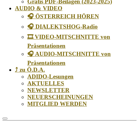
Gratis PDF-Beilagen (2023-2025)
AUDIO & VIDEO
🎧 ÖSTERREICH HÖREN
🎧 DIALEKTSHOG-Radio
🎞️ VIDEO-MITSCHNITTE von
Präsentationen
🎧 AUDIO-MITSCHNITTE von
Präsentationen
⤴️ zu Ö.D.A.
ADIDO-Lesungen
AKTUELLES
NEWSLETTER
NEUERSCHEINUNGEN
MITGLIED WERDEN