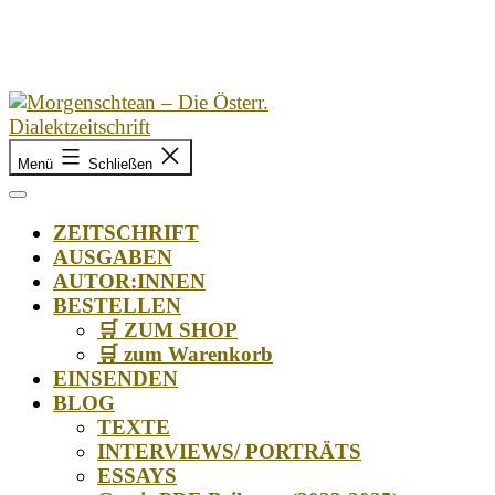
Zum
Inhalt
springen
Morgenschtean
Menü
Schließen
–
Die
Österr.
ZEITSCHRIFT
Dialektzeitschrift
AUSGABEN
AUTOR:INNEN
BESTELLEN
🛒 ZUM SHOP
🛒 zum Warenkorb
EINSENDEN
BLOG
TEXTE
INTERVIEWS/ PORTRÄTS
ESSAYS