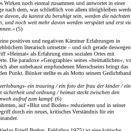
sches Wirken noch einmal zusammen und antwortet in einer
e nach dem, was schließlich von allem übrigbleiben werde
ge davon, da kannst du beruhigt sein, werden die nächsten
en, und noch weit mehr davon werden verspätet und erst vie
ennen.«
(5)
 seine positiven und negativen Kärntner Erfahrungen in
hbüchern literarisch umsetzte – und sich gerade deswegen
iff »Heimat« als Erfahrung eines sozialen Ortes mit
erte. Die paradoxe »Geographie« seines »heimatlichen«, v
eich aber unbehaust empfundenen Menschseins bringt das
den Punkt. Bünker stellte es als Motto seinem Gedichtban
verlobungs- ein trauring / ein foto der frau der kinder / ein
et sicherheit und ordnung / heimat steckt zwischen den
heimweh aufruf zum kampf.
(6)
nahmten, auf »Blut und B­oden« reduzierten und in seiner
riff durch ein neues, kritisches Verständnis für ein
einander.
Verlag Friedl Brehm, Feldafing 1975) ist eine kritische