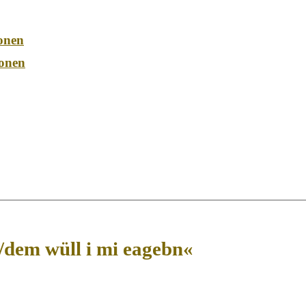
onen
onen
/dem wüll i mi eagebn«