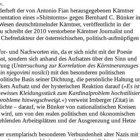
«
.
erheft der von Antonio Fian herausgegebenen Kärntner
mentation eines »Shitstorms« gegen Bernhard C. Bünker i
esen deutschtümelnder Kärntner, veröffentlicht in der
u schreibt der 2010 verstorbene Kärntner Journalist und
 Chefredakteur der österreichischen, politisch-aufmüpfigen
or- und Nachworten ein, da er sich nicht mit der Poesie
st, sondern sich anhand des Auf­satzes über den Sinn und
rung (
Untersuchung zur Korrelation des Kärntner­anzuges
n njegovimi nosilci
) mit den besonderen politischen
olitische Basis seiner Dichtung, die persönliche Haltung u
nkers Aufsatz und der hysterischen Reaktion darau­f (
»Es ist
ewisses Kleidungsstück zum Kardinalproblem hochstilisier
pro­bleme hinwegschweigt.«
) verweist Irnberger (Zitat) in
dichte – darauf, wie Bünker von nationalistischen Kreisen
 wird, um von den realen politischen und ökonomischen
fehlenden Arbeitsplätzen und der Ausgrenzung und Hetze
ner exemplarisch besonderen Verbundenheit alter Nazis mit