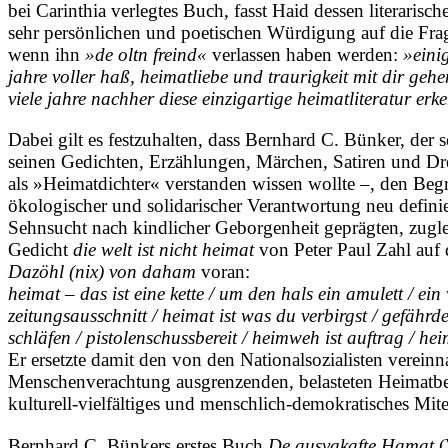
bei Carinthia verlegtes Buch, fasst Haid dessen literari
sehr persönlichen und poetischen Würdigung auf die Frag
wenn ihn
»de oltn freind«
verlassen haben werden:
»eini
jahre voller haß, heimatliebe und traurigkeit mit dir geh
viele jahre nachher diese einzigartige heimatliteratur erk
Dabei gilt es festzuhalten, dass Bernhard C. Bünker, der
seinen Gedichten, Erzählungen, Märchen, Satiren und Dre
als »Heimatdichter« verstanden wissen wollte –, den Begr
ökologischer und solidarischer Verantwortung neu defini
Sehnsucht nach kindlicher Geborgenheit geprägten, zugl
Gedicht
die welt ist nicht heimat
von Peter Paul Zahl auf 
Dazöhl (nix) von d­aham
voran:
heimat – das ist eine kette / um den hals ein amulett / ein 
zeitungsausschnitt / heimat ist was du verbirgst / gefährd
schläfen / pistolenschussbereit / heimweh ist auftrag / 
Er ersetzte damit den von den Nationalsozialisten verein
Menschen­verachtung ausgrenzenden, belas­te­­ten Heimatbeg
kulturell-vielfältiges und menschlich-demokratisches Mit
Bernhard C. Bünkers erstes Buch
De a­us­va­kafte Hamat
(