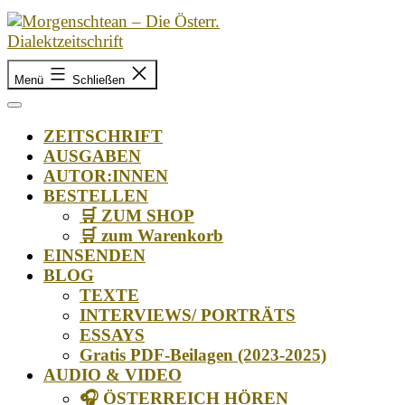
Zum
Inhalt
springen
Morgenschtean
–
Menü
Schließen
Die
Österr.
ZEITSCHRIFT
Dialektzeitschrift
AUSGABEN
AUTOR:INNEN
BESTELLEN
🛒 ZUM SHOP
🛒 zum Warenkorb
EINSENDEN
BLOG
TEXTE
INTERVIEWS/ PORTRÄTS
ESSAYS
Gratis PDF-Beilagen (2023-2025)
AUDIO & VIDEO
🎧 ÖSTERREICH HÖREN