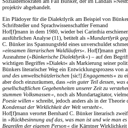
Sozialdemokraten am Fall Bünker, der im Landals »Nestb
projektiv abgehandelt.
Ein Plädoyer für die Dialektlyrik am Beispiel von Bünke
Schriftsteller und Sprachwissenschaftler Fernand
H­of[f]mann in dem 1980, wieder bei Carinthia erschien
ausführlichen Analyse (11), betitelt als
»Mundartlyrik geg
C. Bünker ins Spannungsfeld eines unverschuldet schmer
»einsamen literarischen Waldläufers«
. Hof[f]mann greift
Ausnahme (
»Bünkerische Dialektlyrik «
) – auf den Begri
wichtigen Begriffes »Dialekt« als Markierung seiner polit
Bünkers literarischer Weg ein Entwicklungsprozess von 
und des umweltschützlerischen
[sic!]
Engagements
« zu e
aber doch einzuräumen, dass
»ein guter Teil dessen, was
gesellschaftlichen Gegebenheiten unserer Zeit zu verstehen
stummen Volksmassen «
, noch als Mundartagitator, vielm
Poesie willen «
schreibt, jedoch anders als in der Theorie d
Kondensat der Wirklichkeit der Welt versteht «
.
Hof[f]mann verortet Bernhard C. Bünker literarisch zweifa
in
»Rückbesinnung auf das, was man ist und wie man es 
Begreifen der eigenen Person «
die Kärntner Wirklichkeit e