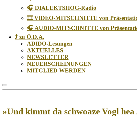
🎧 DIALEKTSHOG-Radio
🎞️ VIDEO-MITSCHNITTE von Präsentati
🎧 AUDIO-MITSCHNITTE von Präsentati
⤴️ zu Ö.D.A.
ADIDO-Lesungen
AKTUELLES
NEWSLETTER
NEUERSCHEINUNGEN
MITGLIED WERDEN
»Und kimmt da schwoaze Vogl hea 