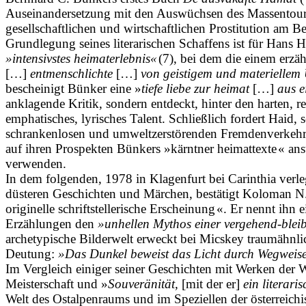
Auseinandersetzung mit den Auswüchsen des Massen­tour
gesellschaftlichen und wirtschaftlichen Prostitution am 
Grundlegung seines literarischen Schaffens ist für Hans
»intensivstes heimaterlebnis«
(7), bei dem die einem erzä
[…]
entmenschlichte
[…]
von geistigem und materiellem
bescheinigt Bünker eine »
tiefe liebe zur heimat
[…]
aus e
anklagende Kritik, sondern entdeckt, hinter den harten, r
emphatisches, lyrisches Talent. Schließlich fordert Haid, s
schrankenlosen und umweltzerstörenden Fremdenverkehrsw
auf ihren Prospekten Bünkers »kärntner heimattexte « ans
verwenden.
In dem folgenden, 1978 in Klagenfurt bei Carinthia verl
düsteren Geschichten und Märchen, bestätigt Koloman N
originelle schriftstellerische Erscheinung «. Er nennt ihn 
Erzählungen den
»unhellen Mythos einer vergehend-blei
archetypische Bilder­welt erweckt bei Micskey traumähnl
Deutung:
»Das Dunkel beweist das Licht durch Wegweise
Im Vergleich einiger seiner Geschichten mit Werken der We
Meisterschaft und »
Souveränität,
[mit der er]
ein literar
Welt des Ostalpenraums und im Speziellen der österreichi