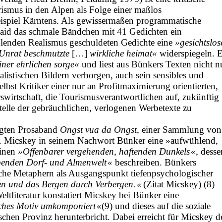
ismus in den Alpen als Folge einer maßlos
Beispiel Kärntens. Als gewissermaßen programmatische
 Haid das schmale Bändchen mit 41 Gedichten ein
hlenden Realismus geschuldeten Gedichte eine
»gesichtslos
 Unrat beschmutzte
[…]
wirkliche heimat«
widerspiegeln. 
iner ehrlichen sorge«
und liest aus Bünkers Texten nicht n
ealistischen Bildern verborgen, auch sein sensibles und
elbst Kritiker einer nur an Profitmaxi­mierung orientierten,
irtschaft, die Tourismusverantwortlichen auf, zukünftig
telle der gebräuchlichen, verlogenen Werbetexte zu
egten Prosa­band
Ongst vua da Ongst
, einer Sammlung von
. Micskey in seinem Nachwort Bünker eine »aufwühlend,
einen
»Offenbarer vergehenden, haftenden Dunkels «
, desse
benden Dorf- und Almenwelt «
beschreiben. Bünkers
iche Metaphern als Ausgangspunkt tiefenpsychologischer
n und das Bergen durch Verbergen. «
(Zitat Micskey) (8)
ltliteratur konstatiert Micskey bei Bünker eine
isches Motiv umkomponiert
«(9) und dieses auf die soziale
schen Provinz herunterbricht. Dabei erreicht für Micskey d