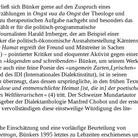
ließ sich Bünker gerne auf den Zuspruch eines
Erzählungen in
Ongst vua da Ongst
der Theologe und
ezu therapeutischen Aufgabe nachgeht und besonders das
hlt er für die politisch-programmatische
Journalisten Harald Irnberger, der am Beispiel einer
er die politisch-ökonomische Ausnahmestellung Kärntens
e Hamat
ergreift der Freund und Mitstreiter in Sachen
– pointierter Kritiker und eloquenter Aktivist gegen eine
en
»klagenden und schreibenden«
Bünker, um seinem Wer
e auch eine feine Poesie des
»ungemein Zarten,Lyrischen«
s IDI (Inter­nationales Dialektinstitut), ist in seinen
n
überzeugt, dass dessen ursprüngliche, in den frühen Texte
lose und entmenschlichte Heimat [ist, die in] der poetisch
 Weltliterarischen «
(4) tritt. Der Schweizer Mundartautor
usgeber der Dialektanthologie Manfred Chobot und der erst
vervollständigen diese einstweilige Würdigung des lite­
che Einschätzung und eine vorläufige Beurteilung von
etrogn
, Bünkers 1995 letztes zu Lebzeiten erschienenes u