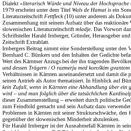
Dialekt
»literarisch Würde und Niveau der Hochsprache 
1979 erscheint unter dem Titel
Wals de Hamat is
ein Sond
Literaturzeitschrift
Fettfleck (
10) unter anderem als Doku
Zusammenhang mit seinem Aufsatz über das reaktionäre W
slowenischen Literaturzeitschrift
mladje
. Das Vorwort daz
Schriftsteller Harald Irnberger, Gründer, Herausgeber und
Zeitschrift Extrablatt.
Irnbergers Beitrag nimmt eine Sonderstellung unter den V
Bernhard C. Bünkers und den Inhalten der Gedichte befas
Wert des Kärntner Anzugs bei der ihn tragenden Bevölke
und dessen Trägern / O razmerju med koroškim gvantom i
Verhältnissen in Kärnten auseinandersetzt und damit die p
seinen Antrieb als Autor thematisiert. In Hinblick auf Bü
kein Zufall, wenn in Kärnten eine Abhandlung über ein g
wird – und man folglich über die tatsächlichen Kardinal
dieser Zusammenstellun­g – erwei­tert durch politische Ge
zum Feindbild gemacht und sein Aufsatz dazu verwendet
Problemen in Kärnten mit seiner Strukturschwäche, den 
gegenüber der slowenischen Minderheit abzulenken.
Für Harald Irnberger ist der Ausnahmefall Kärnten in sei