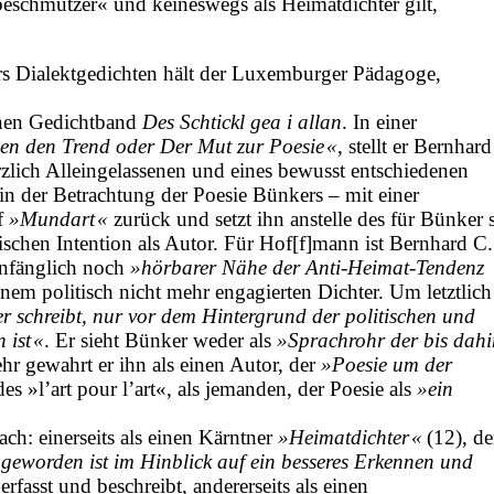
eschmutzer« und keineswegs als Heimatdichter gilt,
rs Dialektgedichten hält der Luxemburger Pädagoge,
enen Gedichtband
Des Schtickl gea i allan
. In einer
en den Trend oder Der Mut zur Poesie «
, stellt er Bernhard
zlich Alleingelassenen und eines bewusst entschiedenen
 in der Betrachtung der Poesie Bünkers – mit einer
ff
»Mundart «
zurück und setzt ihn anstelle des für Bünker 
ischen Intention als Autor. Für Hof[f]mann ist Bernhard C.
anfänglich noch
»hörbarer Nähe der Anti-Heimat-Tendenz
inem poli­tisch nicht mehr engagierten Dichter. Um letztlich
 er schreibt, nur vor dem Hintergrund der politischen und
 ist «
. Er sieht Bünker weder als
»Sprachrohr der bis dahi
ehr gewahrt er ihn als einen Autor, der
»Poesie um der
es »l’art pour l’art«, als jemanden, der Poesie als
»ein
ch: einerseits als einen Kärntner
»Heimatdichter «
(12), de
geworden ist im Hinblick auf ein besseres Erkennen und
rfasst und beschreibt, andererseits als einen