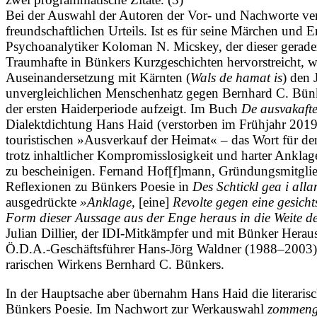
Bei der Auswahl der Autoren der Vor- und Nachworte ver
freundschaftlichen Urteils. Ist es für seine Märchen und 
Psychoanalytiker Koloman N. Micske­y, der dieser gerad
Traumhafte in Bünkers Kurzgeschichten hervorstreicht, wä
Auseinandersetzung mit Kärnten (
Wals de hama­t is
) den 
unvergleichlichen Menschenhatz gegen Bernhard C. Bünk
der ersten Haiderperiode aufzeigt. Im Buch
De ausvakaft
Dialektdichtung Hans Haid (verstorben im Frühjahr 2019) 
touri­s­tischen »Ausverkauf der Heimat« – das Wort für d
trotz inhaltlicher Kompromisslosigkeit und harter Anklag
zu bescheinigen. Fernand Hof[f]mann, Gründungsmitglied de
Reflexionen zu Bünkers Poesie in
Des Schtickl gea i alla
ausgedrückte
»Anklage,
[eine]
Revolte gegen eine gesichts
Form dieser Aussage aus der Enge heraus in die Weite des
Julian Dillier, der IDI-­Mitkämpfer und mit Bünker Hera
Ö.D.A.-Geschäftsführer Hans-Jörg Waldne­r (1988–2003­) 
rarischen Wirkens Bernhard C. Bünkers.
In der Hauptsache aber übernahm Hans Haid die literaris
Bünkers Poesie. Im Nachwort zur Werkauswahl
zommeng