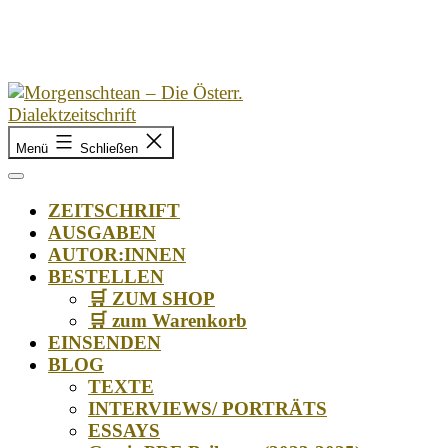
Zum
Inhalt
springen
Morgenschtean
Menü
Schließen
–
Die
Österr.
ZEITSCHRIFT
Dialektzeitschrift
AUSGABEN
AUTOR:INNEN
BESTELLEN
🛒 ZUM SHOP
🛒 zum Warenkorb
EINSENDEN
BLOG
TEXTE
INTERVIEWS/ PORTRÄTS
ESSAYS