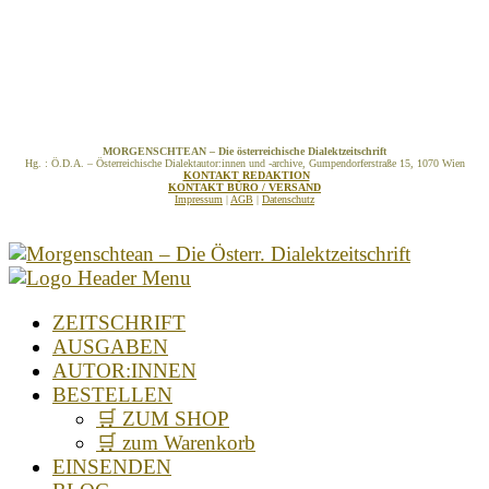
MORGENSCHTEAN – Die österreichische Dialektzeitschrift
Hg. : Ö.D.A. – Österreichische Dialektautor:innen und -archive, Gumpendorferstraße 15, 1070 Wien
KONTAKT REDAKTION
KONTAKT BÜRO / VERSAND
Impressum
|
AGB
|
Datenschutz
ZEITSCHRIFT
AUSGABEN
AUTOR:INNEN
BESTELLEN
🛒 ZUM SHOP
🛒 zum Warenkorb
EINSENDEN