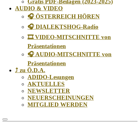
Gratis PDF-Beilagen (2023-2025)
AUDIO & VIDEO
🎧 ÖSTERREICH HÖREN
🎧 DIALEKTSHOG-Radio
🎞️ VIDEO-MITSCHNITTE von
Präsentationen
🎧 AUDIO-MITSCHNITTE von
Präsentationen
⤴️ zu Ö.D.A.
ADIDO-Lesungen
AKTUELLES
NEWSLETTER
NEUERSCHEINUNGEN
MITGLIED WERDEN