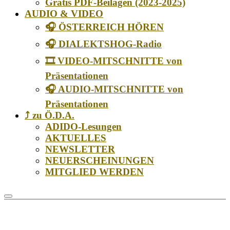
Gratis PDF-Beilagen (2023-2025)
AUDIO & VIDEO
🎧 ÖSTERREICH HÖREN
🎧 DIALEKTSHOG-Radio
🎞️ VIDEO-MITSCHNITTE von
Präsentationen
🎧 AUDIO-MITSCHNITTE von
Präsentationen
⤴️ zu Ö.D.A.
ADIDO-Lesungen
AKTUELLES
NEWSLETTER
NEUERSCHEINUNGEN
MITGLIED WERDEN