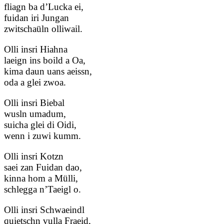
fliagn ba d’Lucka ei,
fuidan iri Jungan
zwitschaüln olliwail.
Olli insri Hiahna
laeign ins boild a Oa,
kima daun uans aeissn,
oda a glei zwoa.
Olli insri Biebal
wusln umadum,
suicha glei di Oidi,
wenn i zuwi kumm.
Olli insri Kotzn
saei zan Fuidan dao,
kinna hom a Mülli,
schlegga n’Taeigl o.
Olli insri Schwaeindl
quietschn vulla Fraeid,