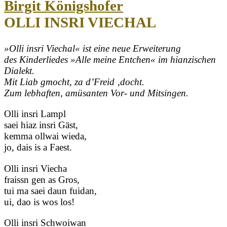
Birgit Königshofer
OLLI INSRI VIECHAL
»Olli insri Viechal« ist eine neue Erweiterung
des Kinderliedes »Alle meine Entchen« im hianzischen
Dialekt.
Mit Liab gmocht, za d’Freid ‚docht.
Zum lebhaften, amüsanten Vor- und Mitsingen.
Olli insri Lampl
saei hiaz insri Gäst,
kemma ollwai wieda,
jo, dais is a Faest.
Olli insri Viecha
fraissn gen as Gros,
tui ma saei daun fuidan,
ui, dao is wos los!
Olli insri Schwoiwan