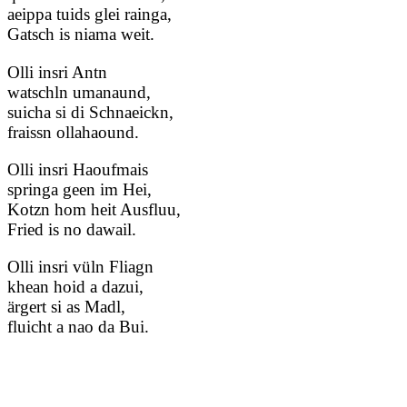
aeippa tuids glei rainga,
Gatsch is niama weit.
Olli insri Antn
watschln umanaund,
suicha si di Schnaeickn,
fraissn ollahaound.
Olli insri Haoufmais
springa geen im Hei,
Kotzn hom heit Ausfluu,
Fried is no dawail.
Olli insri vüln Fliagn
khean hoid a dazui,
ärgert si as Madl,
fluicht a nao da Bui.