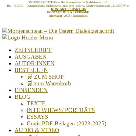
MORGENSCHTEAN – Die österreichische Dialektzeitschrift
Hg. : Ö.D.A. – Österreichische Dialektautor:innen und -archive, Gumpendorferstraße 15, 1070 Wien
KONTAKT REDAKTION
KONTAKT BÜRO / VERSAND
Impressum
|
AGB
|
Datenschutz
ZEITSCHRIFT
AUSGABEN
AUTOR:INNEN
BESTELLEN
🛒 ZUM SHOP
🛒 zum Warenkorb
EINSENDEN
BLOG
TEXTE
INTERVIEWS/ PORTRÄTS
ESSAYS
Gratis PDF-Beilagen (2023-2025)
AUDIO & VIDEO