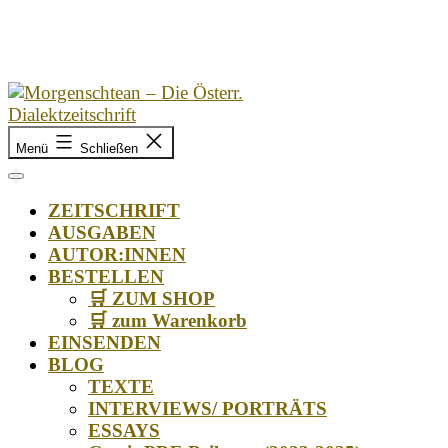
Zum
Inhalt
springen
Morgenschtean
Menü
Schließen
–
Die
Österr.
ZEITSCHRIFT
Dialektzeitschrift
AUSGABEN
AUTOR:INNEN
BESTELLEN
🛒 ZUM SHOP
🛒 zum Warenkorb
EINSENDEN
BLOG
TEXTE
INTERVIEWS/ PORTRÄTS
ESSAYS