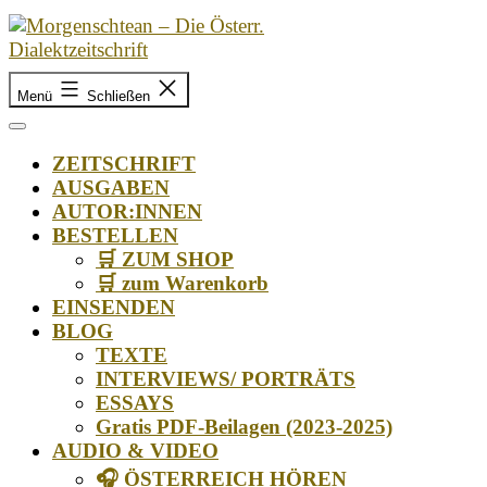
Zum
Inhalt
springen
Morgenschtean
–
Menü
Schließen
Die
Österr.
ZEITSCHRIFT
Dialektzeitschrift
AUSGABEN
AUTOR:INNEN
BESTELLEN
🛒 ZUM SHOP
🛒 zum Warenkorb
EINSENDEN
BLOG
TEXTE
INTERVIEWS/ PORTRÄTS
ESSAYS
Gratis PDF-Beilagen (2023-2025)
AUDIO & VIDEO
🎧 ÖSTERREICH HÖREN