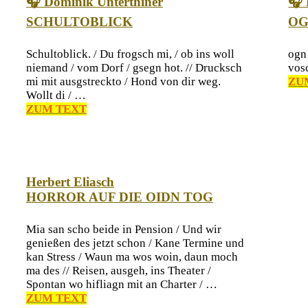
🎧 Dominik Unterthiner
🎧 
SCHULTOBLICK
O
Schultoblick. / Du frogsch mi, / ob ins woll
ogn 
niemand / vom Dorf / gsegn hot. // Drucksch
vosc
mi mit ausgstreckto / Hond von dir weg.
ZU
Wollt di / …
ZUM TEXT
Herbert Eliasch
HORROR AUF DIE OIDN TOG
Mia san scho beide in Pension / Und wir
genießen des jetzt schon / Kane Termine und
kan Stress / Waun ma wos woin, daun moch
ma des // Reisen, ausgeh, ins Theater /
Spontan wo hifliagn mit an Charter / …
ZUM TEXT