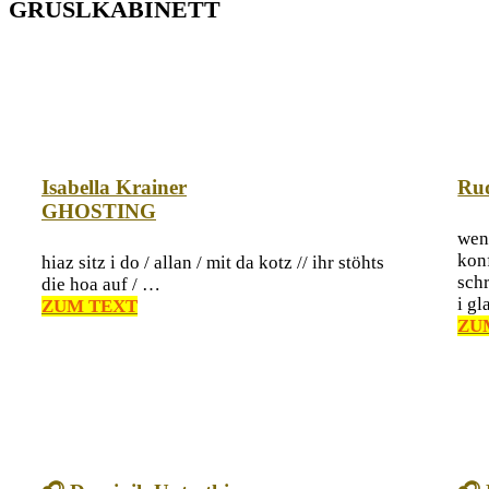
GRUSLKABINETT
Isabella Krainer
Rud
GHOSTING
wenn
konf
hiaz sitz i do / allan / mit da kotz // ihr stöhts
schr
die hoa auf / …
i gl
ZUM TEXT
ZU