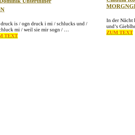
Dominik Unterthiner
MORGNG
GN
In der Nåcht 
druck is / ogn druck i mi / schlucks und /
und’s Gieblho
hluck mi / weil sie mir sogn / …
ZUM TEXT
M TEXT