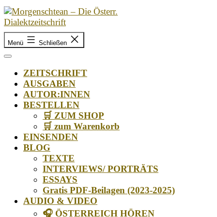
Zum
Inhalt
springen
Morgenschtean
–
Menü
Schließen
Die
Österr.
ZEITSCHRIFT
Dialektzeitschrift
AUSGABEN
AUTOR:INNEN
BESTELLEN
🛒 ZUM SHOP
🛒 zum Warenkorb
EINSENDEN
BLOG
TEXTE
INTERVIEWS/ PORTRÄTS
ESSAYS
Gratis PDF-Beilagen (2023-2025)
AUDIO & VIDEO
🎧 ÖSTERREICH HÖREN