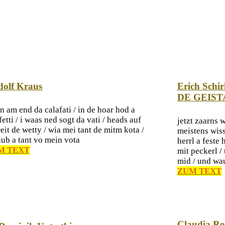
olf Kraus
Erich Schi
DE GEIST
 am end da calafati / in de hoar hod a
etti / i waas ned sogt da vati / heads auf
jetzt zaarns w
eit de wetty / wia mei tant de mitm kota /
meistens wiss
aub a tant vo mein vota
herrl a feste
M TEXT
mit peckerl /
mid / und wau
ZUM TEXT
Claudia Ro