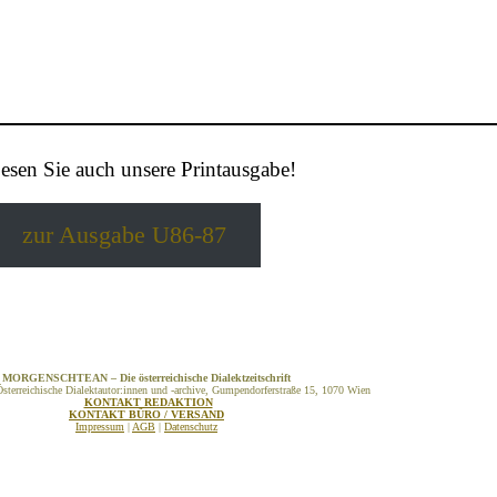
esen Sie auch unsere Printausgabe!
zur Ausgabe U86-87
MORGENSCHTEAN – Die österreichische Dialektzeitschrift
sterreichische Dialektautor:innen und -archive, Gumpendorferstraße 15, 1070 Wien
KONTAKT REDAKTION
KONTAKT BÜRO / VERSAND
Impressum
|
AGB
|
Datenschutz