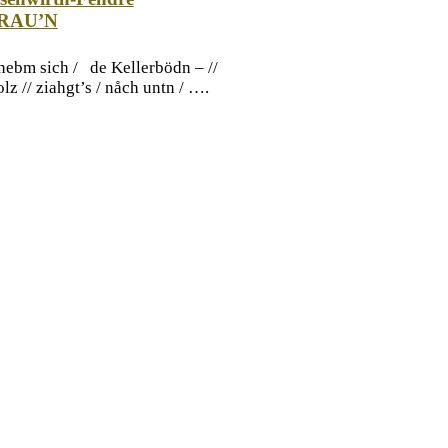
RAU’N
hebm sich / de Kellerbödn – //
lz // ziahgt’s / nåch untn / ….