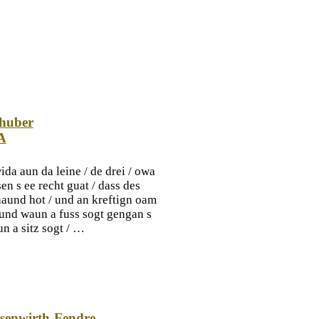
rhuber
A
ida aun da leine / de drei / owa
en s ee recht guat / dass des
 haund hot / und an kreftign oam
 und waun a fuss sogt gengan s
n a sitz sogt / …
senwirth-Fendre