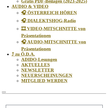
Gratis PDF-Beilagen (2023-2025)
AUDIO & VIDEO
🎧 ÖSTERREICH HÖREN
🎧 DIALEKTSHOG-Radio
🎞️ VIDEO-MITSCHNITTE von
Präsentationen
🎧 AUDIO-MITSCHNITTE von
Präsentationen
⤴️ zu Ö.D.A.
ADIDO-Lesungen
AKTUELLES
NEWSLETTER
NEUERSCHEINUNGEN
MITGLIED WERDEN