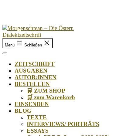
Zum
Inhalt
springen
Morgenschtean
Menü
Schließen
–
Die
Österr.
ZEITSCHRIFT
Dialektzeitschrift
AUSGABEN
AUTOR:INNEN
BESTELLEN
🛒 ZUM SHOP
🛒 zum Warenkorb
EINSENDEN
BLOG
TEXTE
INTERVIEWS/ PORTRÄTS
ESSAYS