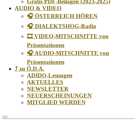
Gratis PDF-Beilagen (2023-2025)
AUDIO & VIDEO
🎧 ÖSTERREICH HÖREN
🎧 DIALEKTSHOG-Radio
🎞️ VIDEO-MITSCHNITTE von
Präsentationen
🎧 AUDIO-MITSCHNITTE von
Präsentationen
⤴️ zu Ö.D.A.
ADIDO-Lesungen
AKTUELLES
NEWSLETTER
NEUERSCHEINUNGEN
MITGLIED WERDEN