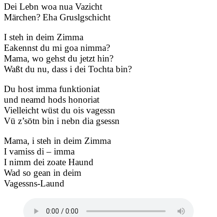
Dei Lebn woa nua Vazicht
Märchen? Eha Gruslgschicht
I steh in deim Zimma
Eakennst du mi goa nimma?
Mama, wo gehst du jetzt hin?
Waßt du nu, dass i dei Tochta bin?
Du host imma funktioniat
und neamd hods honoriat
Vielleicht wüst du ois vagessn
Vü z’sötn bin i nebn dia gsessn
Mama, i steh in deim Zimma
I vamiss di – imma
I nimm dei zoate Haund
Wad so gean in deim
Vagessns-Laund