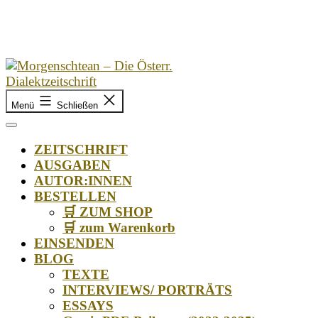
Zum
Inhalt
springen
Morgenschtean
Menü
Schließen
–
Die
Österr.
ZEITSCHRIFT
Dialektzeitschrift
AUSGABEN
AUTOR:INNEN
BESTELLEN
🛒 ZUM SHOP
🛒 zum Warenkorb
EINSENDEN
BLOG
TEXTE
INTERVIEWS/ PORTRÄTS
ESSAYS