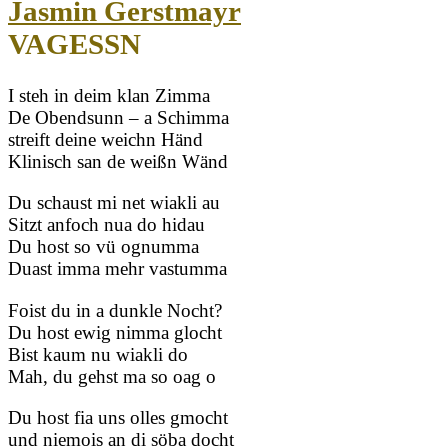
Jasmin Gerstmayr
VAGESSN
I steh in deim klan Zimma
De Obendsunn – a Schimma
streift deine weichn Händ
Klinisch san de weißn Wänd
Du schaust mi net wiakli au
Sitzt anfoch nua do hidau
Du host so vü ognumma
Duast imma mehr vastumma
Foist du in a dunkle Nocht?
Du host ewig nimma glocht
Bist kaum nu wiakli do
Mah, du gehst ma so oag o
Du host fia uns olles gmocht
und niemois an di söba docht