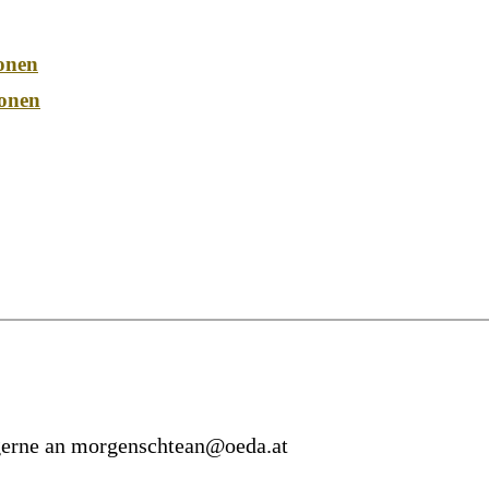
onen
onen
 gerne an morgenschtean@oeda.at