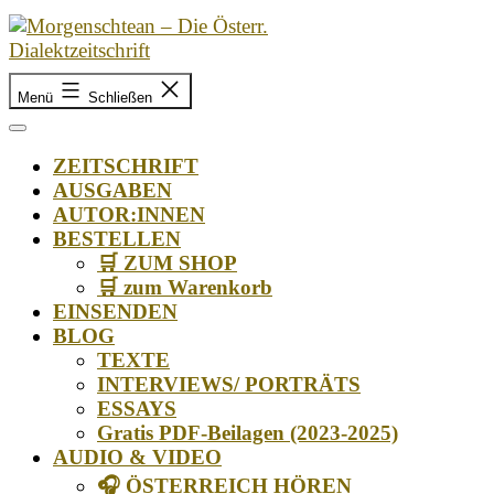
Zum
Inhalt
springen
Morgenschtean
–
Menü
Schließen
Die
Österr.
ZEITSCHRIFT
Dialektzeitschrift
AUSGABEN
AUTOR:INNEN
BESTELLEN
🛒 ZUM SHOP
🛒 zum Warenkorb
EINSENDEN
BLOG
TEXTE
INTERVIEWS/ PORTRÄTS
ESSAYS
Gratis PDF-Beilagen (2023-2025)
AUDIO & VIDEO
🎧 ÖSTERREICH HÖREN