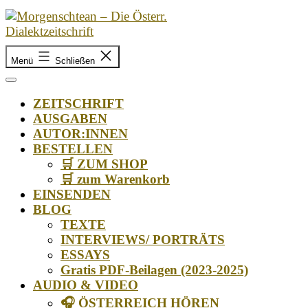
Zum
Inhalt
springen
Morgenschtean
–
Menü
Schließen
Die
Österr.
ZEITSCHRIFT
Dialektzeitschrift
AUSGABEN
AUTOR:INNEN
BESTELLEN
🛒 ZUM SHOP
🛒 zum Warenkorb
EINSENDEN
BLOG
TEXTE
INTERVIEWS/ PORTRÄTS
ESSAYS
Gratis PDF-Beilagen (2023-2025)
AUDIO & VIDEO
🎧 ÖSTERREICH HÖREN