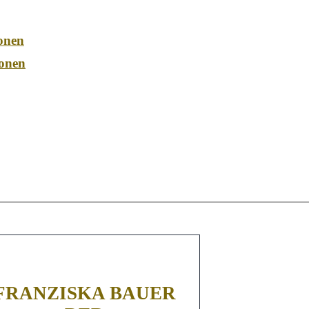
onen
onen
FRANZISKA BAUER