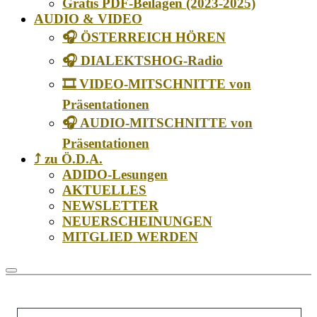
Gratis PDF-Beilagen (2023-2025)
AUDIO & VIDEO
🎧 ÖSTERREICH HÖREN
🎧 DIALEKTSHOG-Radio
🎞️ VIDEO-MITSCHNITTE von
Präsentationen
🎧 AUDIO-MITSCHNITTE von
Präsentationen
⤴️ zu Ö.D.A.
ADIDO-Lesungen
AKTUELLES
NEWSLETTER
NEUERSCHEINUNGEN
MITGLIED WERDEN