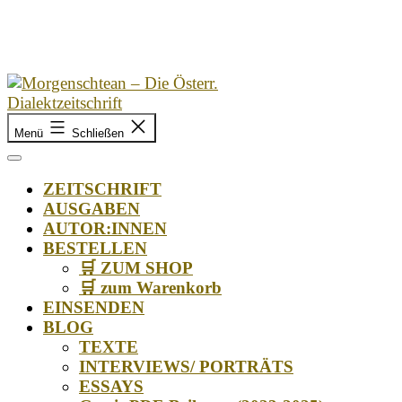
Zum
Inhalt
springen
Morgenschtean
Menü
Schließen
–
Die
Österr.
ZEITSCHRIFT
Dialektzeitschrift
AUSGABEN
AUTOR:INNEN
BESTELLEN
🛒 ZUM SHOP
🛒 zum Warenkorb
EINSENDEN
BLOG
TEXTE
INTERVIEWS/ PORTRÄTS
ESSAYS