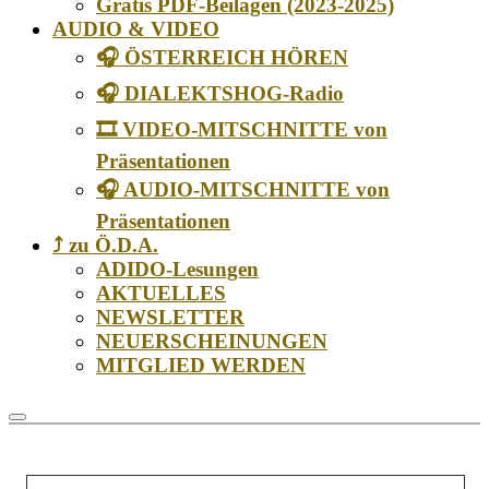
Gratis PDF-Beilagen (2023-2025)
AUDIO & VIDEO
🎧 ÖSTERREICH HÖREN
🎧 DIALEKTSHOG-Radio
🎞️ VIDEO-MITSCHNITTE von
Präsentationen
🎧 AUDIO-MITSCHNITTE von
Präsentationen
⤴️ zu Ö.D.A.
ADIDO-Lesungen
AKTUELLES
NEWSLETTER
NEUERSCHEINUNGEN
MITGLIED WERDEN