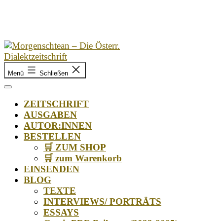
Zum
Inhalt
springen
Morgenschtean
Menü
Schließen
–
Die
Österr.
ZEITSCHRIFT
Dialektzeitschrift
AUSGABEN
AUTOR:INNEN
BESTELLEN
🛒 ZUM SHOP
🛒 zum Warenkorb
EINSENDEN
BLOG
TEXTE
INTERVIEWS/ PORTRÄTS
ESSAYS