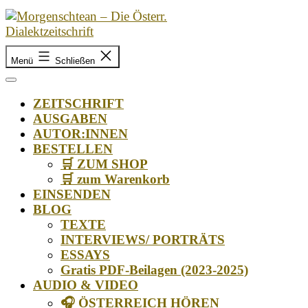
Zum
Inhalt
springen
Morgenschtean
–
Menü
Schließen
Die
Österr.
ZEITSCHRIFT
Dialektzeitschrift
AUSGABEN
AUTOR:INNEN
BESTELLEN
🛒 ZUM SHOP
🛒 zum Warenkorb
EINSENDEN
BLOG
TEXTE
INTERVIEWS/ PORTRÄTS
ESSAYS
Gratis PDF-Beilagen (2023-2025)
AUDIO & VIDEO
🎧 ÖSTERREICH HÖREN