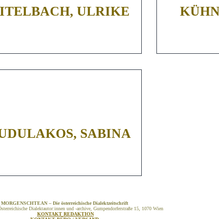
ITELBACH, ULRIKE
KÜHN
UDULAKOS, SABINA
MORGENSCHTEAN – Die österreichische Dialektzeitschrift
sterreichische Dialektautor:innen und -archive, Gumpendorferstraße 15, 1070 Wien
KONTAKT REDAKTION