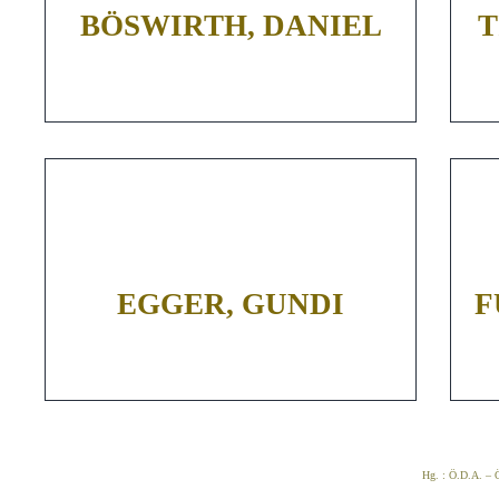
BÖSWIRTH, DANIEL
T
EGGER, GUNDI
F
Hg. : Ö.D.A. – Ö