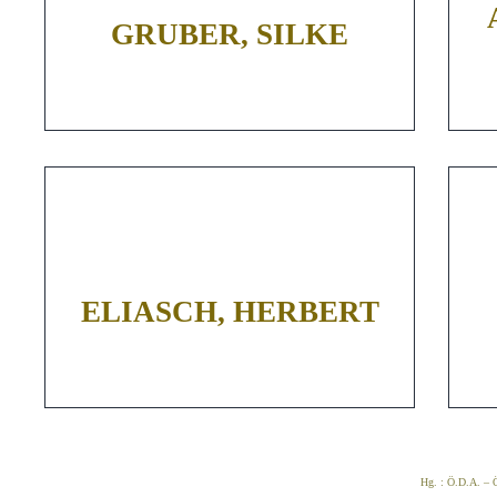
GRUBER, SILKE
ELIASCH, HERBERT
Hg. : Ö.D.A. – Ö