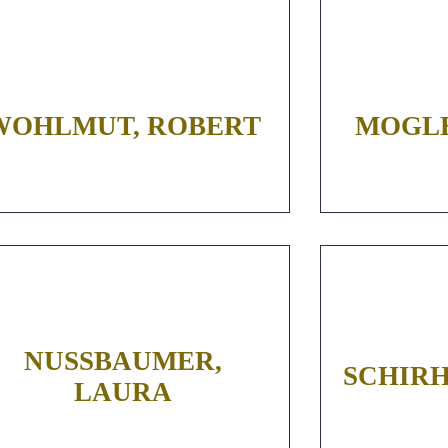
WOHLMUT, ROBERT
MOGLE
NUSSBAUMER, L
SCHIRH
AURA