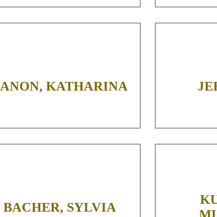
ANON, KATHARINA
JE
KU
BACHER, SYLVIA
M