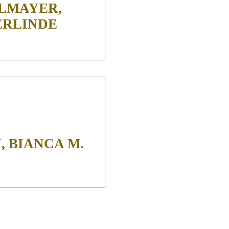
LMAYER,
ERLINDE
, BIANCA M.