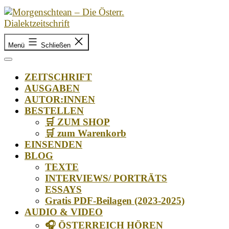
Zum
Inhalt
springen
Morgenschtean
–
Menü
Schließen
Die
Österr.
ZEITSCHRIFT
Dialektzeitschrift
AUSGABEN
AUTOR:INNEN
BESTELLEN
🛒 ZUM SHOP
🛒 zum Warenkorb
EINSENDEN
BLOG
TEXTE
INTERVIEWS/ PORTRÄTS
ESSAYS
Gratis PDF-Beilagen (2023-2025)
AUDIO & VIDEO
🎧 ÖSTERREICH HÖREN