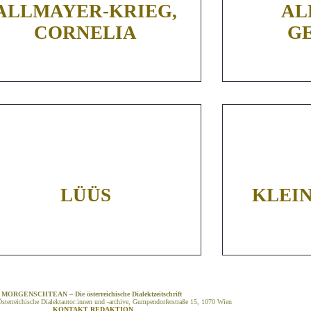
ALLMAYER-KRIEG,
AL
CORNELIA
G
LÜÜS
KLEIN
MORGENSCHTEAN – Die österreichische Dialektzeitschrift
sterreichische Dialektautor:innen und -archive, Gumpendorferstraße 15, 1070 Wien
KONTAKT REDAKTION