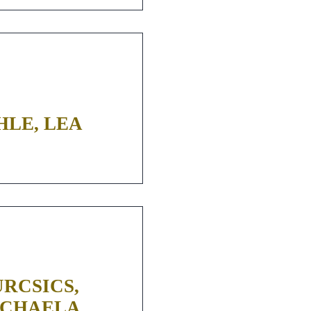
HLE, LEA
RCSICS,
ICHAELA